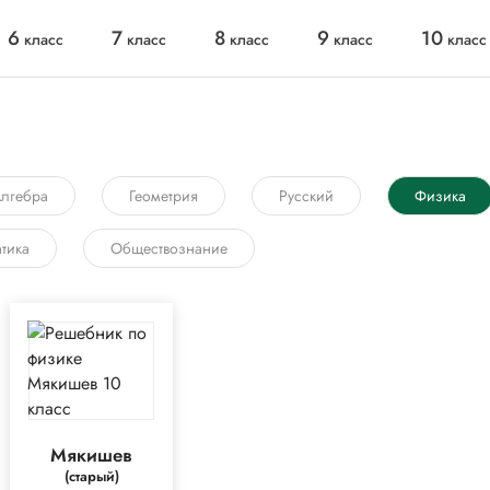
6
7
8
9
10
класс
класс
класс
класс
класс
лгебра
Геометрия
Русский
Физика
тика
Обществознание
Мякишев
(старый)