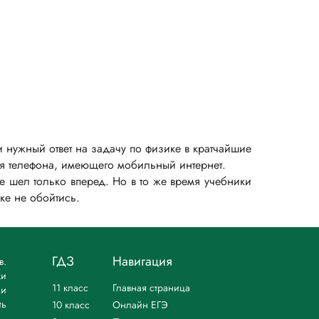
 нужный ответ на задачу по физике в кратчайшие
для телефона, имеющего мобильный интернет.
 шел только вперед. Но в то же время учебники
ке не обойтись.
ГДЗ
Навигация
в.
ки
11 класс
Главная страница
ми
ть
10 класс
Онлайн ЕГЭ