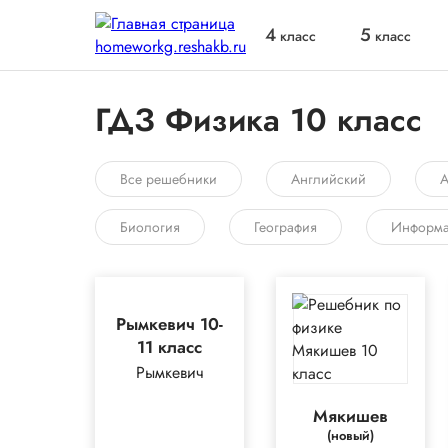
4
5
класс
класс
ГДЗ Физика 10 класс
Все решебники
Английский
А
Биология
География
Информа
Рымкевич 10-
11 класс
Рымкевич
Мякишев
(новый)