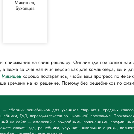
Мякишев,
Буховцев
я списывания на сайте решак.ру. Онлайн гдз позволяют найти
 а также за счет наличия версия как для компьютера, так и 
,
Мякишев
хорошо постарались, чтобы ваш прогресс по физике
ьше времени на их решение. Поэтому без решебников по физи
ru — сборник решебников для учеников старших и средних классо
шебники, ГДЗ, переводы текстов по школьной программе. Практичес
анный на сайте — авторский с подробными пояснениями профильны
ожете скачать гдз, решебники, улучшить школьные оценки, повыси
ного больше свободного времени.